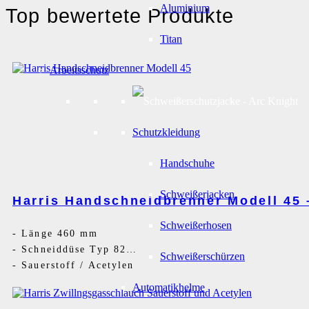
Aluminium
Top bewertete Produkte
Titan
Arbeitsschutz
Schutzkleidung
Handschuhe
Schweißerjacken
Harris Handschneidbrenner Modell 45
Schweißerhosen
-
Länge 460 mm
-
Schneiddüse Typ 8290
Schweißerschürzen
-
Sauerstoff / Acetylen
Automatikhelme