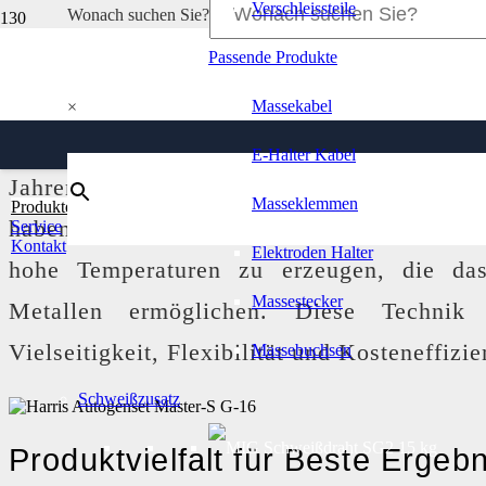
Verschleissteile
Wonach suchen Sie?
Passende Produkte
Autogen
Massekabel
×
Autogen-Schweißen und -Schneiden sind b
E-Halter Kabel
Jahren in der Metallbearbeitung, im Bauwes
Masseklemmen
Produkte
haben. Das Autogenverfahren nutzt die Ko
Service
Kontakt
Elektroden Halter
hohe Temperaturen zu erzeugen, die da
Massestecker
Metallen ermöglichen. Diese Technik 
Vielseitigkeit, Flexibilität und Kosteneffizie
Massebuchsen
Schweißzusatz
Produktvielfalt für Beste Ergeb