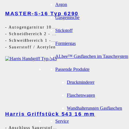
Argon
MASTER-S-16 Typ 6290
Gasgemische
-
Autogengarnitur 10 Teile
Stickstoff
-
Schneidbereich 2 - 50 mm
-
Schweißbereich 1 - 14 mm
Formiergas
-
Sauerstoff / Acetylen
ALbee™ Gasflaschen im Tauschsystem
Passende Produkte
Druckminderer
Flaschenwagen
Wandhalterungen Gasflaschen
Harris Griffstück 543 16 mm
Service
-
Anschluss Sauerstoff G1/4RH