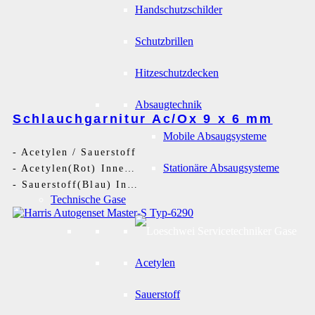
Handschutzschilder
Schutzbrillen
Hitzeschutzdecken
Absaugtechnik
Schlauchgarnitur Ac/Ox 9 x 6 mm
Mobile Absaugsysteme
-
Acetylen / Sauerstoff
Stationäre Absaugsysteme
-
Acetylen(Rot) Innen 9 mm - G3/8LH
-
Sauerstoff(Blau) Innen 6 mm- G1/4RH
Technische Gase
Acetylen
Sauerstoff