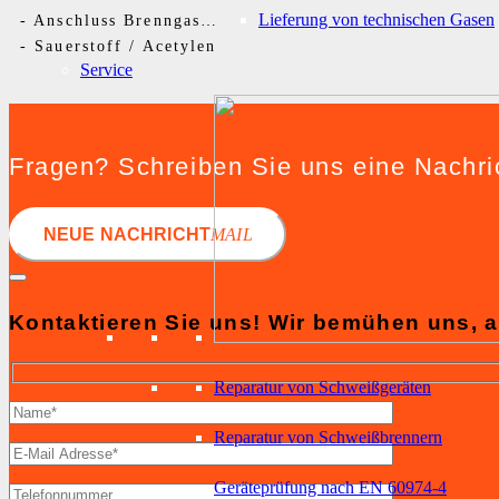
Lieferung von technischen Gasen
-
Anschluss Brenngas G3/8LH
-
Sauerstoff / Acetylen
Service
Fragen? Schreiben Sie uns eine Nachri
NEUE NACHRICHT
MAIL
Kontaktieren Sie uns! Wir bemühen uns, a
Reparatur von Schweißgeräten
Reparatur von Schweißbrennern
Geräteprüfung nach EN 60974-4