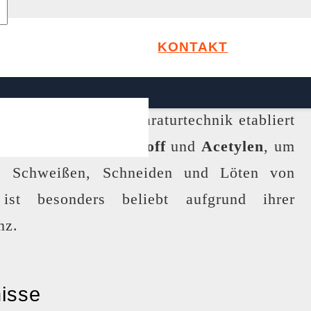
KONTAKT
ewährte Verfahren, die sich seit vielen
en sowie in der Reparaturtechnik etabliert
mbination aus
Sauerstoff
und
Acetylen
, um
s Schweißen, Schneiden und Löten von
ist besonders beliebt aufgrund ihrer
nz.
nisse