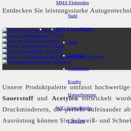
MMA Elektroden
Entdecken Sie leistungsstarke Autogentechni
Stahl
MIG Schweißdrähte
Stahl
Edelstahl
Aluminium
Kupfer
Unsere Produktpalette umfasst hochwertig
Hartauftragung
Sauerstoff
und
Acetylen
entwickelt wurde
WIG Schweißstäbe
Druckminderern, die perfekt aufeinander ab
Ausrüstung können Sie Schweiß- und Schneida
Edelstahl