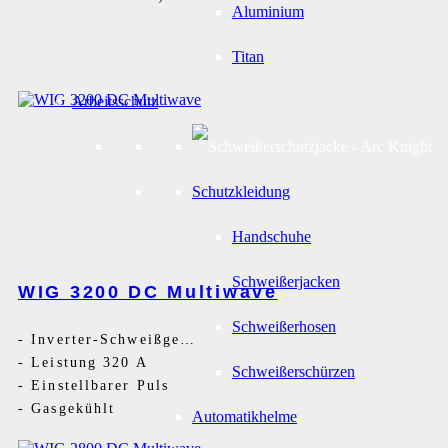
Aluminium
Titan
Arbeitsschutz
Schutzkleidung
Handschuhe
Schweißerjacken
WIG 3200 DC Multiwave
Schweißerhosen
-
Inverter-Schweißgerät DC
-
Leistung 320 A
Schweißerschürzen
-
Einstellbarer Puls
-
Gasgekühlt
Automatikhelme