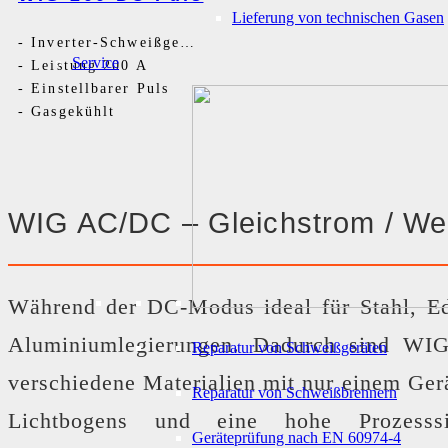
Lieferung von technischen Gasen
-
Inverter-Schweißgerät DC
Service
-
Leistung 200 A
-
Einstellbarer Puls
-
Gasgekühlt
WIG AC/DC – Gleichstrom / We
Während der DC-Modus ideal für Stahl, Ed
Aluminiumlegierungen. Dadurch sind WIG 
Reparatur von Schweißgeräten
verschiedene Materialien mit nur einem Ger
Reparatur von Schweißbrennern
Lichtbogens und eine hohe Prozesssic
Geräteprüfung nach EN 60974-4