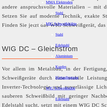
MMA Elektroden
andere anspruchsvolle Materialien – mit d
Stahl
Setzen Sie auf moderne Technik, exakte St
MIG Schweißdrähte
Finden Sie jetzt das WIG Schweißgerät, das 
Stahl
Edelstahl
WIG DC – Gleichstrom
Aluminium
Kupfer
Vor allem im Metallbau, in der Fertigun
Schweißgeräte durch eine stabile Leistu
Hartauftragung
Inverter-Technologie und zuverlässige Lic
WIG Schweißstäbe
sauberen Schweißbild mit geringer Nachbe
Edelstahl
Edelstahl sucht, setzt mit einem WIG DC Sch