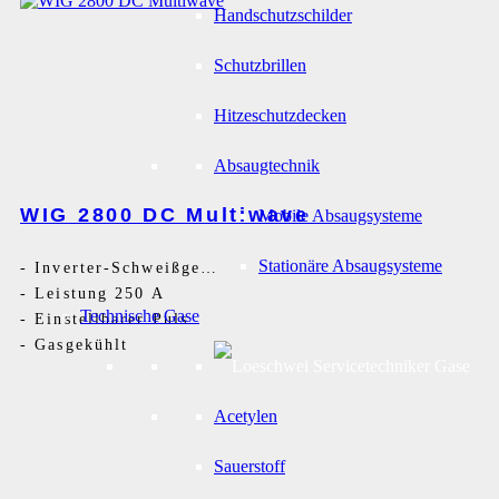
Handschutzschilder
Schutzbrillen
Hitzeschutzdecken
Absaugtechnik
WIG 2800 DC Multiwave
Mobile Absaugsysteme
Stationäre Absaugsysteme
-
Inverter-Schweißgerät DC
-
Leistung 250 A
Technische Gase
-
Einstellbarer Puls
-
Gasgekühlt
Acetylen
Sauerstoff