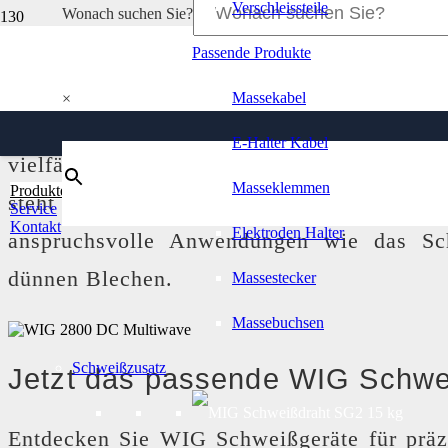
Verschleissteile
Wonach suchen Sie?
Passende Produkte
WIG Schweißgeräte
Massekabel
×
Entdecken Sie die Welt des
Wolfram-I
E-Halter Kabel
vielfältigen Sortiment an
WIG Schweißger
Masseklemmen
Produkte
steht für Präzision, Sauberkeit und höchst
Service
Kontakt
Elektroden Halter
anspruchsvolle Anwendungen wie das Sc
dünnen Blechen.
Massestecker
Massebuchsen
Schweißzusatz
Jetzt das passende WIG Schwe
Entdecken Sie WIG Schweißgeräte für präzi