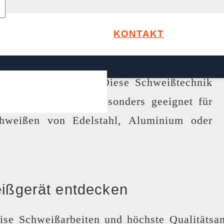
KONTAKT
nertgas-Schweißens (WIG)
mit unserem
äten
und Zubehör. Diese Schweißtechnik
e Qualität und ist besonders geeignet für
hweißen von Edelstahl, Aluminium oder
ißgerät entdecken
se Schweißarbeiten und höchste Qualitätsa