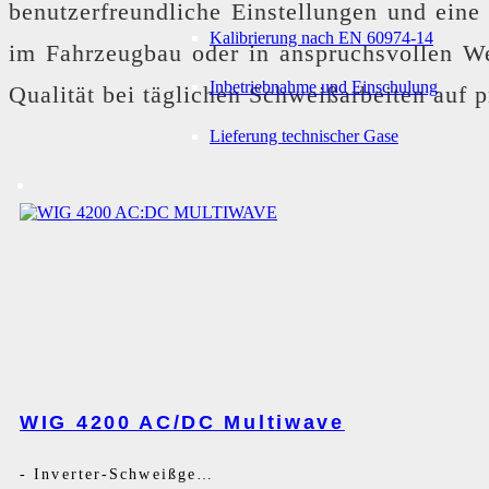
benutzerfreundliche Einstellungen und eine
Kalibrierung nach EN 60974-14
im Fahrzeugbau oder in anspruchsvollen We
Inbetriebnahme und Einschulung
Qualität bei täglichen Schweißarbeiten auf 
Lieferung technischer Gase
WIG 4200 AC/DC Multiwave
-
Inverter-Schweißgerät AC/DC