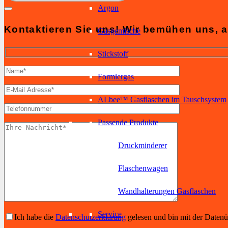
Argon
Kontaktieren Sie uns! Wir bemühen uns, a
Gasgemische
Stickstoff
Formiergas
ALbee™ Gasflaschen im Tauschsystem
Passende Produkte
Druckminderer
Flaschenwagen
Wandhalterungen Gasflaschen
Service
Ich habe die
Datenschutzerklärung
gelesen und bin mit der Daten