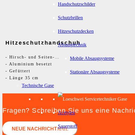
Handschutzschilder
Schutzbrillen
Hitzeschutzdecken
Hitzeschutzhandschuh
Absaugtechnik
-
Hirsch- und Seiten-Rindsspaltleder
Mobile Absaugsysteme
-
Aluminium besetzt
-
Gefüttert
Stationäre Absaugsysteme
-
Länge 35 cm
Technische Gase
Fragen? Schreiben Sie uns eine Nachri
Acetylen
Sauerstoff
NEUE NACHRICHT
MAIL