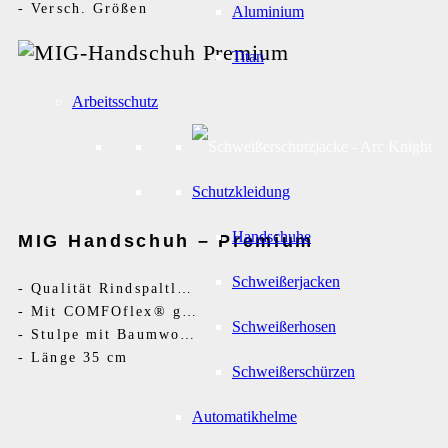
-
Versch. Größen
Aluminium
Titan
Arbeitsschutz
Schutzkleidung
Handschuhe
MIG Handschuh – Premium
Schweißerjacken
-
Qualität Rindspaltleder
-
Mit COMFOflex® gefütterter
Schweißerhosen
-
Stulpe mit Baumwolle gefüttert
-
Länge 35 cm
Schweißerschürzen
Automatikhelme