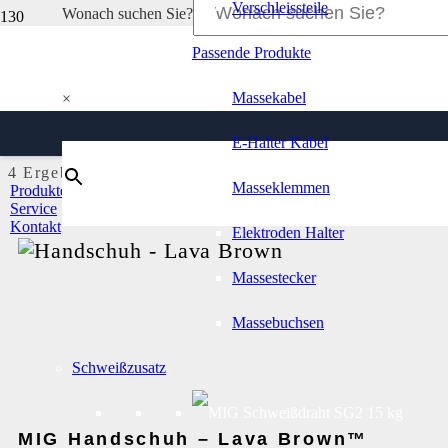
Verschleissteile
Wonach suchen Sie?
Handschuhe
Passende Produkte
Massekabel
×
Entdecken Sie unsere Schweißerhandschuhe für Ihre Si
E-Halter Kabel
4 Ergebnisse in der Kategorie
Handschuhe
Masseklemmen
Produkte
Service
Kontakt
Elektroden Halter
Massestecker
Massebuchsen
Schweißzusatz
MIG Handschuh – Lava Brown™