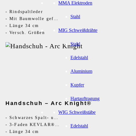
MMA Elektroden
-
Rindspaltleder
Stahl
-
Mit Baumwolle gefüttert
-
Länge 34 cm
MIG Schweißdrähte
-
Versch. Größen
Stahl
Edelstahl
Aluminium
Kupfer
Hartauftragung
Handschuh – Arc Knight®
WIG Schweißstäbe
-
Schwarzes Spalt- und weißes Rindsvollleder
-
3-Faden KEVLAR® Garn
Edelstahl
-
Länge 34 cm