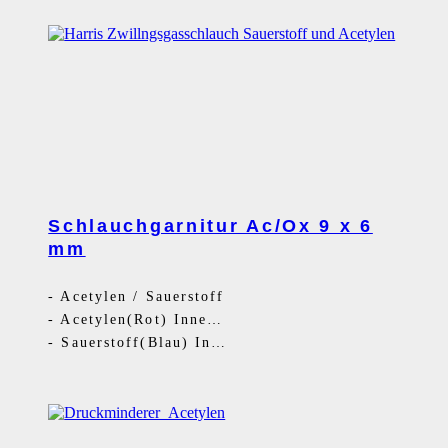
Schlauchgarnitur Ac/Ox 9 x 6
mm
-
Acetylen / Sauerstoff
-
Acetylen(Rot) Innen 9 mm - G3/8LH
-
Sauerstoff(Blau) Innen 6 mm- G1/4RH