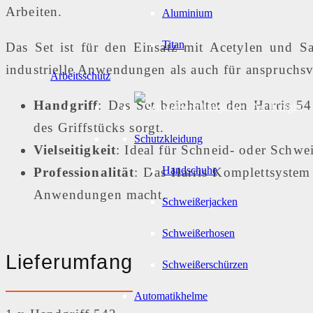
Arbeiten.
Aluminium
Titan
Das Set ist für den Einsatz mit Acetylen und Sa
industrielle Anwendungen als auch für anspruchsv
Arbeitsschutz
Handgriff
: Das Set beinhaltet den Harris 5
des Griffstücks sorgt.
Schutzkleidung
Vielseitigkeit
: Ideal für Schneid- oder Schwe
Handschuhe
Professionalität
: Das Harris Komplettsystem 
Anwendungen macht.
Schweißerjacken
Schweißerhosen
Lieferumfang
Schweißerschürzen
Automatikhelme