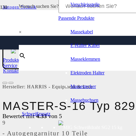
Verschleissteile
Wonach suchen Sie?
Autogen Technik
Brennergarnituren
Passende Produkte
MASTER-S-16 Typ 8290
Massekabel
×
E-Halter Kabel
Masseklemmen
Produkte
Service
Kontakt
Elektroden Halter
Massestecker
Hersteller:
HARRIS - Equipment & Lote
Massebuchsen
MASTER-S-16 Typ 829
Schweißzusatz
Bewertet mit
4.33
von 5
Kundenrezensionen
9
-
Autogengarnitur 10 Teile