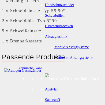
1 x Handgriff 543
Handschutzschilder
1 x Schneideinsatz Typ 59 90°
Schutzbrillen
2 x Schneiddüse Typ 8290
Hitzeschutzdecken
5 x Schweißeinsatz
Absaugtechnik
1 x Brennerkassette
Mobile Absaugsysteme
Passende Produkte
Stationäre Absaugsysteme
Technische Gase
Acetylen
Sauerstoff