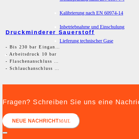
Kalibrierung nach EN 60974-14
Inbetriebnahme und Einschulung
Druckminderer Sauerstoff
Lieferung technischer Gase
-
Bis 230 bar Eingangsdruck
-
Arbeitsdruck 10 bar
-
Flaschenanschluss G3/4RH
-
Schlauchanschluss G1/4RH
Fragen? Schreiben Sie uns eine Nachri
NEUE NACHRICHT
MAIL