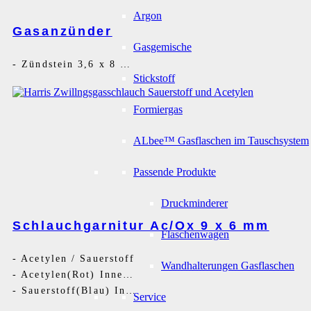
Argon
Gasanzünder
Gasgemische
-
Zündstein 3,6 x 8 mm
Stickstoff
Formiergas
ALbee™ Gasflaschen im Tauschsystem
Passende Produkte
Druckminderer
Schlauchgarnitur Ac/Ox 9 x 6 mm
Flaschenwagen
-
Acetylen / Sauerstoff
Wandhalterungen Gasflaschen
-
Acetylen(Rot) Innen 9 mm - G3/8LH
-
Sauerstoff(Blau) Innen 6 mm- G1/4RH
Service