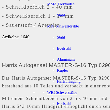
MMA Elektroden
-
Schneidbereich 2 - 40 mm
Stahl
-
Schweißbereich 1 - 14 mm
-
Sauerstoff / Acetylen
MIG Schweißdrähte
Artikelnr: 1640
Stahl
Edelstahl
Aluminium
Harris Autogenset MASTER-S-16 Typ 829
Kupfer
Das Harris Autogenset MASTER-S-16 Typ 8290 ist
Hartauftragung
bestehend aus 10 Teilen und verpackt in einer rob
WIG Schweißstäbe
Mit einem Schneidbereich von 2 bis 40 mm und e
Edelstahl
Harris 543 16mm Handgriff ermöglicht durch sein