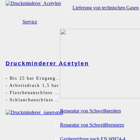
Lieferung von technischen Gasen
Service
Druckminderer Acetylen
-
Bis 25 bar Eingangsdruck
-
Arbeitsdruck 1,5 bar
-
Flaschenanschluss Bügel
-
Schlauchanschluss G3/8LH
Reparatur von Schweißgeräten
Reparatur von Schweißbrennern
Geräteprüfung nach EN 60974-4